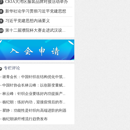
CKIA大湾区服装品牌对接活动举办
7
新华社论学习贯彻习近平党建思想
8
习近平党建思想内涵要义
9
第十二届濮院杯大赛走进武汉设...
10
专栏评论
·
谢青会长：中国针织在结构优化中筑...
·
中国针协会长林云峰：以创新变量赋...
·
林云峰：针织企业要练好内功提振产...
·
杨纪朝：练好内功，迎接疫情后的市...
·
瞿静：功能性是针织向高端进阶的利器
·
杨纪朝谈纤维流行趋势发布