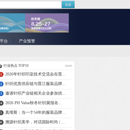
搜索
平台
产业预警
行业热点 TOP10
.more
2026年针织印染技术交流会在晋...
1
针织优质供应链与晋江服装品牌...
2
邀请针织产业链相关企业参加供...
3
2026 PH Value秋冬针织展报名...
4
真维斯：当一个54年的服装品牌...
5
溯源针织美学，对话国际时尚 | ...
6