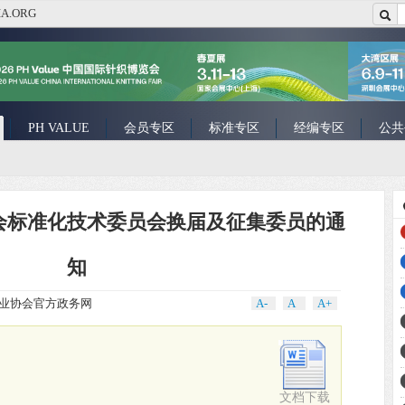
A.ORG
PH VALUE
会员专区
标准专区
经编专区
公共
会标准化技术委员会换届及征集委员的通
知
业协会官方政务网
A-
A
A+
文档下载