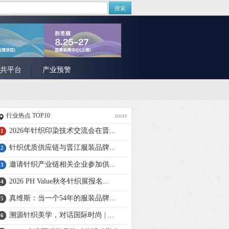
搜索
共平台
产业预警
行业热点 TOP10
.more
2026年针织印染技术交流会在晋...
1
针织优质供应链与晋江服装品牌...
2
邀请针织产业链相关企业参加供...
3
2026 PH Value秋冬针织展报名...
4
真维斯：当一个54年的服装品牌...
5
溯源针织美学，对话国际时尚 | ...
6