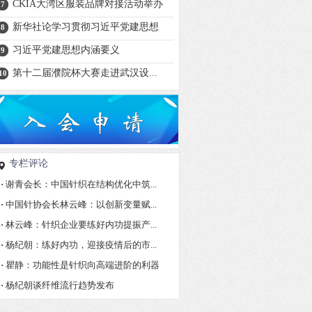
CKIA大湾区服装品牌对接活动举办
7
新华社论学习贯彻习近平党建思想
8
习近平党建思想内涵要义
9
第十二届濮院杯大赛走进武汉设...
10
专栏评论
·
谢青会长：中国针织在结构优化中筑...
·
中国针协会长林云峰：以创新变量赋...
·
林云峰：针织企业要练好内功提振产...
·
杨纪朝：练好内功，迎接疫情后的市...
·
瞿静：功能性是针织向高端进阶的利器
·
杨纪朝谈纤维流行趋势发布